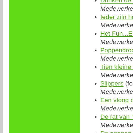
Drinken de
Medewerker:
Ieder zijn 
Medewerker
Het Fun...E
Medewerker
Poppendro
Medewerker
Tien kleine
Medewerker
Slippers
(fe
Medewerker
Eén vloog 
Medewerker
De rat van '
Medewerker: