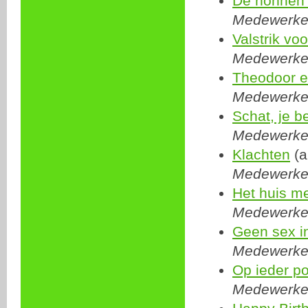
De nonnen
Medewerker:
Valstrik vo
Medewerker:
Theodoor e
Medewerker:
Schat, je b
Medewerker:
Klachten
(a
Medewerker:
Het huis me
Medewerker:
Geen sex i
Medewerker:
Op ieder pot
Medewerker: