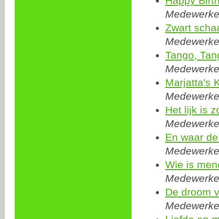
Happy Birt
Medewerker:
Zwart schaa
Medewerker:
Tango, Tan
Medewerker:
Marjatta's 
Medewerker:
Het lijk is 
Medewerker:
En waar de 
Medewerker:
Wie is men
Medewerker:
De droom v
Medewerker: