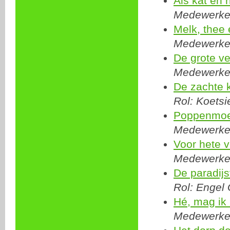
Als kat en 
Medewerker:
Melk, thee 
Medewerker:
De grote ve
Medewerker:
De zachte 
Rol: Koetsi
Poppenmoe
Medewerker:
Voor hete 
Medewerker:
De paradij
Rol: Engel 
Hé, mag ik 
Medewerker: