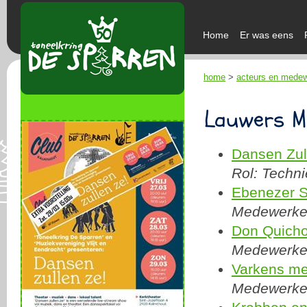
Home
Er was eens
home
>
acteurs en mede
Lauwers M
Dansen Zul
Rol: Techni
Ebenezer 
Medewerker:
Don Quicho
Medewerker:
Varkens me
Medewerker: