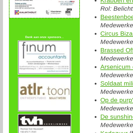
Krabben e
Rol: Belich
Beestenboe
Medewerker:
Circus Biza
Dank aan onze sponsors...
Medewerker
Brassed Of
Medewerker
Arsenicum 
Medewerker
Soldaat mil
Medewerker
Op de purp'
Medewerker
De sunshin
Medewerker: