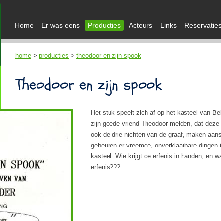
Home
Er was eens
Producties
Acteurs
Links
Reservatie
home
>
producties
>
theodoor en zijn spook
Theodoor en zijn spook
Het stuk speelt zich af op het kasteel van 
zijn goede vriend Theodoor melden, dat deze
ook de drie nichten van de graaf, maken aans
gebeuren er vreemde, onverklaarbare dingen i
kasteel. Wie krijgt de erfenis in handen, en w
erfenis???