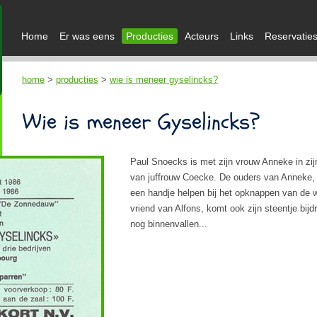
Home
Er was eens
Producties
Acteurs
Links
Reservatie
home
>
producties
>
wie is meneer gyselincks?
Wie is meneer Gyselincks?
Paul Snoecks is met zijn vrouw Anneke in zijn
van juffrouw Coecke. De ouders van Anneke, 
een handje helpen bij het opknappen van de w
vriend van Alfons, komt ook zijn steentje bi
nog binnenvallen...