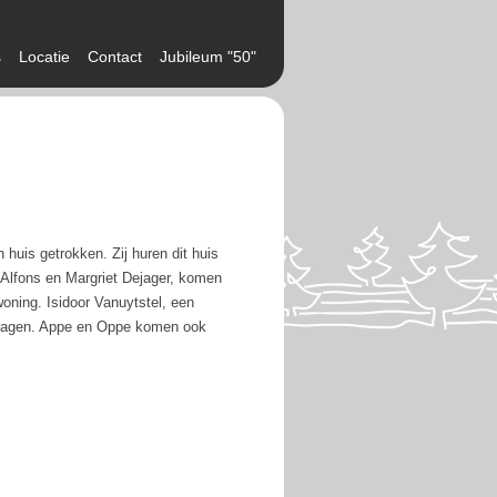
s
Locatie
Contact
Jubileum "50"
 huis getrokken. Zij huren dit huis
Alfons en Margriet Dejager, komen
oning. Isidoor Vanuytstel, een
jdragen. Appe en Oppe komen ook