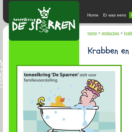
Home
Er was eens
home
>
producties
>
krab
Krabben en