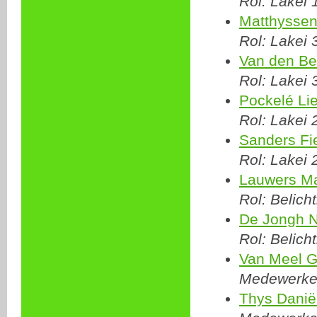
Rol: Lakei 
Matthyssen
Rol: Lakei 
Van den Be
Rol: Lakei 
Pockelé Li
Rol: Lakei 
Sanders Fi
Rol: Lakei 
Lauwers M
Rol: Belich
De Jongh N
Rol: Belich
Van Meel G
Medewerker
Thys Danië