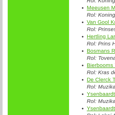
Rol: Koning
Meeusen M
Rol: Konin
Van Gool Kr
Rol: Prinse
Hertling La
Rol: Prins 
Bosmans R
Rol: Tovena
Bierbooms
Rol: Kras d
De Clerck
Rol: Muzik
Ysenbaardt
Rol: Muzik
Ysenbaardt