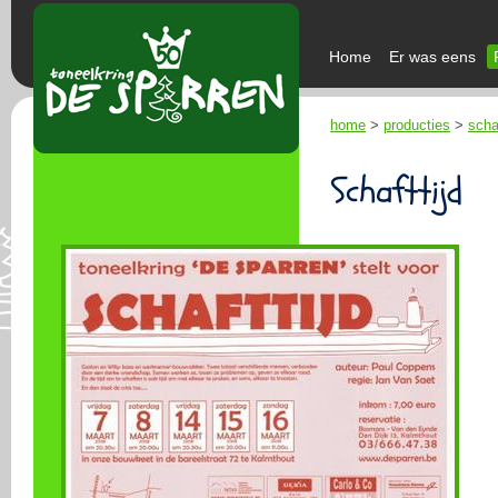
Home
Er was eens
home
>
producties
>
schaf
Schafttijd