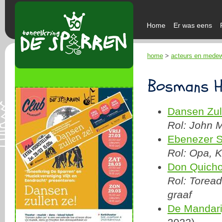
Home
Er was eens
home
>
acteurs en mede
Bosmans H
Dansen Zul
Rol: John 
Ebenezer 
Rol: Opa, 
Don Quicho
Rol: Toread
graaf
De Mandari