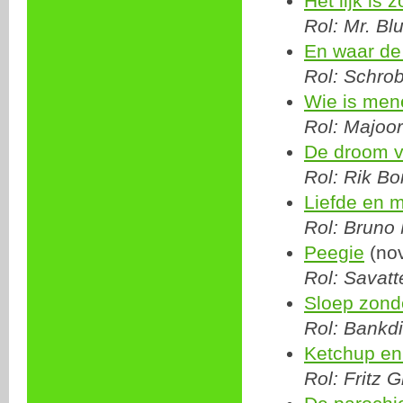
Het lijk is 
Rol: Mr. Bl
En waar de 
Rol: Schro
Wie is men
Rol: Majoor
De droom v
Rol: Rik Bo
Liefde en 
Rol: Bruno
Peegie
(no
Rol: Savatte
Sloep zonde
Rol: Bankdi
Ketchup en
Rol: Fritz G