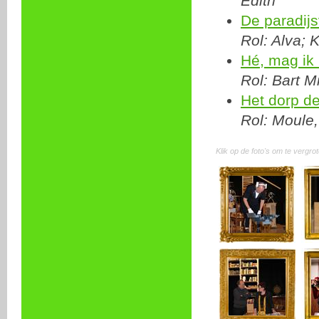
Edith
De paradij
Rol: Alva; K
Hé, mag ik 
Rol: Bart M
Het dorp de
Rol: Moule,
Klik op de foto's om te vergro