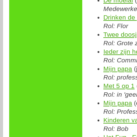
De moeial
(
Medewerke
Drinken de
Rol: Flor
Twee doosj
Rol: Grote 
Ieder zijn 
Rol: Commi
Mijn papa
(
Rol: profes
Met 5 op 1
Rol: in 'ge
Mijn papa
(
Rol: Profes
Kinderen v
Rol: Bob