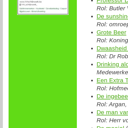
Professor D
Rol: Butler
De sunshin
Rol: omroe
Grote Beer
Rol: Konin
Dwaasheid 
Rol: Dr Ro
Drinking al
Medewerker:
Een Extra T
Rol: Hofme
De ingebee
Rol: Argan,
De man va
Rol: Herr 