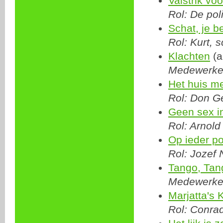
Valstrik vo
Rol: De pol
Schat, je b
Rol: Kurt, s
Klachten
(a
Medewerker
Het huis me
Rol: Don G
Geen sex i
Rol: Arnol
Op ieder pot
Rol: Jozef
Tango, Tan
Medewerker
Marjatta's 
Rol: Conra