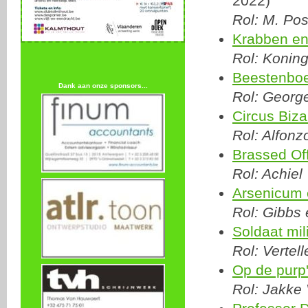
2022)
Rol: M. Pos
Krabben e
Rol: Koning
Beestenboe
Dank aan onze sponsors...
Rol: George
Circus Biza
Rol: Alfonz
Brassed Of
Rol: Achiel
Arsenicum 
Rol: Gibbs
Soldaat mil
Rol: Vertel
Op de purp'
Rol: Jakke