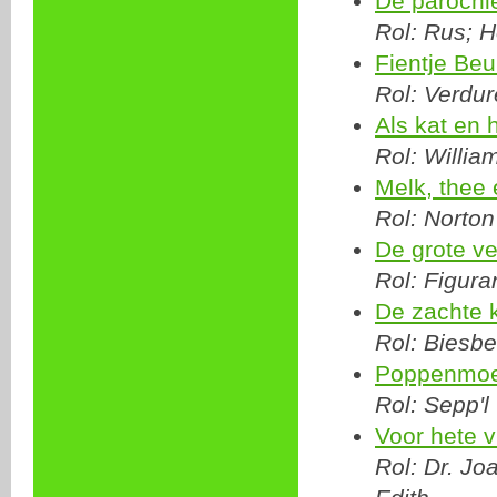
De parochi
Rol: Rus; H
Fientje Be
Rol: Verdur
Als kat en 
Rol: Willia
Melk, thee 
Rol: Norton
De grote ve
Rol: Figura
De zachte 
Rol: Biesbe
Poppenmoe
Rol: Sepp'l
Voor hete 
Rol: Dr. Jo