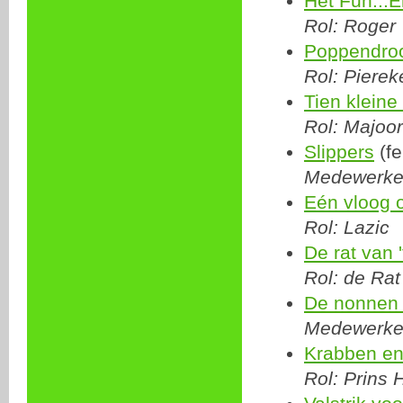
Het Fun...E
Rol: Roger
Poppendro
Rol: Pierek
Tien kleine
Rol: Majoo
Slippers
(fe
Medewerke
Eén vloog 
Rol: Lazic
De rat van '
Rol: de Rat
De nonnen
Medewerker
Krabben e
Rol: Prins 