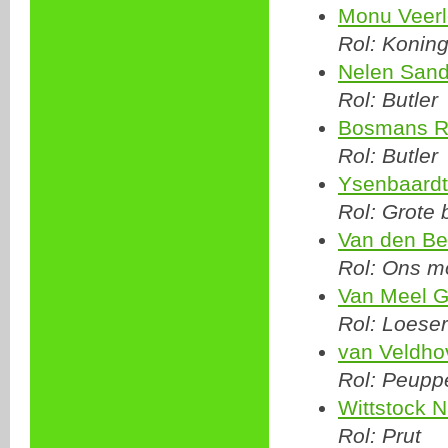
Monu Veerl
Rol: Koning
Nelen Sand
Rol: Butler
Bosmans R
Rol: Butler
Ysenbaardt
Rol: Grote 
Van den Be
Rol: Ons m
Van Meel G
Rol: Loeser
van Veldho
Rol: Peupp
Wittstock N
Rol: Prut