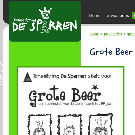
Home
Er was eens
home
>
producties
>
grot
Grote Beer