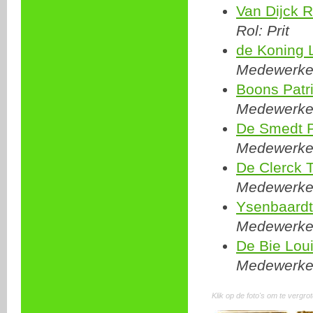
Van Dijck R
Rol: Prit
de Koning 
Medewerker
Boons Patr
Medewerker
De Smedt P
Medewerker
De Clerck
Medewerker
Ysenbaardt
Medewerker
De Bie Lou
Medewerker
Klik op de foto's om te vergro