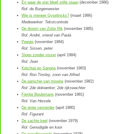
En waar de ster bleef stille staan
(december 1986)
Rol: de Burgemeester
Wie is meneer Gyselincks?
(maart 1986)
Medewerker: Tekstcontrole
De droom van Zotte Rik
(november 1985)
Rol: André, vriend van Paula
Peegie
(november 1984)
Rol: Sissen, peter
Sloep zonder visser
(april 1984)
Rol: Jean
Ketchup en Sangria
(november 1983)
Rol: Ron Tinsley, zoon van Alfred
De parochie van miserie
(november 1982)
Rol: 2de dokwerker; 2de rijkswachter
Fientje Beulemans
(november 1981)
Rol: Van Herzele
De grote versierder
(april 1980)
Rol: Figurant
De zachte keel
(november 1979)
Rol: Genodigde en koor
De paradijsvogels
(november 1978)