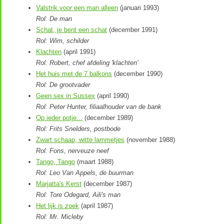
Valstrik voor een man alleen
(januari 1993)
Rol: De man
Schat, je bent een schat
(december 1991)
Rol: Wim, schilder
Klachten
(april 1991)
Rol: Robert, chef afdeling 'klachten'
Het huis met de 7 balkons
(december 1990)
Rol: De grootvader
Geen sex in Sussex
(april 1990)
Rol: Peter Hunter, filiaalhouder van de bank
Op ieder potje...
(december 1989)
Rol: Frits Snelders, postbode
Zwart schaap, witte lammetjes
(november 1988)
Rol: Fons, nerveuze neef
Tango, Tango
(maart 1988)
Rol: Leo Van Appels, de buurman
Marjatta's Kerst
(december 1987)
Rol: Tore Odegard, Aili's man
Het lijk is zoek
(april 1987)
Rol: Mr. Micleby