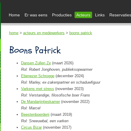
Home
Er was eens
Producties
Acteurs
Links
Reservatie
home
>
acteurs en medewerkers
>
boons patrick
Boons Patrick
Dansen Zullen Ze
(maart 2026)
Rol: Robert Jonghoven, publieksopwarmer
Ebenezer Schrogge
(december 2024)
Rol: Marley, ex-zakenpartner en schaduwfiguur
Varkens met stress
(november 2023)
Rol: Verstandige, filosofische boer Frans
De Mandarijntjeskamer
(november 2022)
Rol: Marcel
Beestenboerderij
(maart 2019)
Rol: Sneeuwbal, een varken
Circus Bizar
(november 2017)