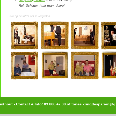
Rol: Schilder, haar man; duivel
Klik op de foto's om te vergroten
mthout - Contact & Info: 03 666 47 38 of
toneelkringdesparren@g
webdesign koen michielsen