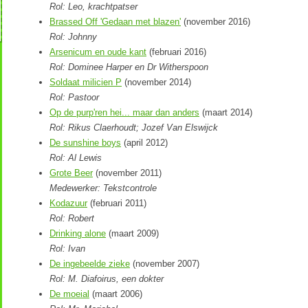
Rol: Leo, krachtpatser
Brassed Off 'Gedaan met blazen'
(november 2016)
Rol: Johnny
Arsenicum en oude kant
(februari 2016)
Rol: Dominee Harper en Dr Witherspoon
Soldaat milicien P
(november 2014)
Rol: Pastoor
Op de purp'ren hei... maar dan anders
(maart 2014)
Rol: Rikus Claerhoudt; Jozef Van Elswijck
De sunshine boys
(april 2012)
Rol: Al Lewis
Grote Beer
(november 2011)
Medewerker: Tekstcontrole
Kodazuur
(februari 2011)
Rol: Robert
Drinking alone
(maart 2009)
Rol: Ivan
De ingebeelde zieke
(november 2007)
Rol: M. Diafoirus, een dokter
De moeial
(maart 2006)