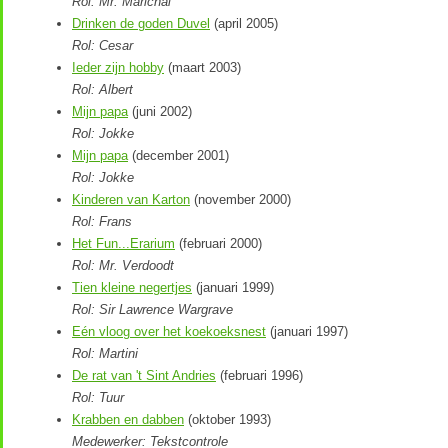
Rol: Mr. Marichal
Drinken de goden Duvel
(april 2005)
Rol: Cesar
Ieder zijn hobby
(maart 2003)
Rol: Albert
Mijn papa
(juni 2002)
Rol: Jokke
Mijn papa
(december 2001)
Rol: Jokke
Kinderen van Karton
(november 2000)
Rol: Frans
Het Fun...Erarium
(februari 2000)
Rol: Mr. Verdoodt
Tien kleine negertjes
(januari 1999)
Rol: Sir Lawrence Wargrave
Eén vloog over het koekoeksnest
(januari 1997)
Rol: Martini
De rat van 't Sint Andries
(februari 1996)
Rol: Tuur
Krabben en dabben
(oktober 1993)
Medewerker: Tekstcontrole