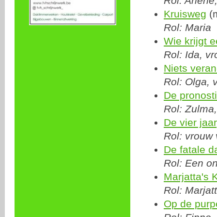
Rol: Arlène
Kruisweg
(m
Rol: Maria
Wie krijgt 
Rol: Ida, v
Niets veran
Rol: Olga,
De pronost
Rol: Zulma
De vier jaa
Rol: vrouw
De fatale 
Rol: Een 
Marjatta's 
Rol: Marjat
Op de purp