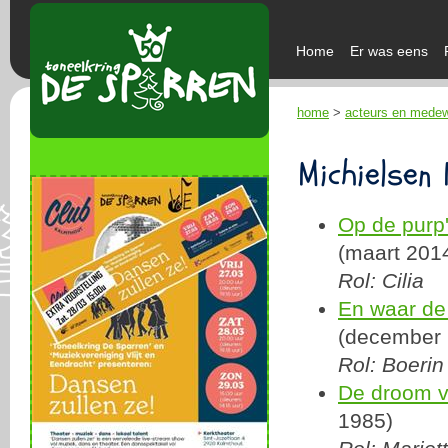
Home
Er was eens
home
>
acteurs en mede
Michielsen
Op de purp'
(maart 201
Rol: Cilia
En waar de 
(december 
Rol: Boerin
De droom v
1985)