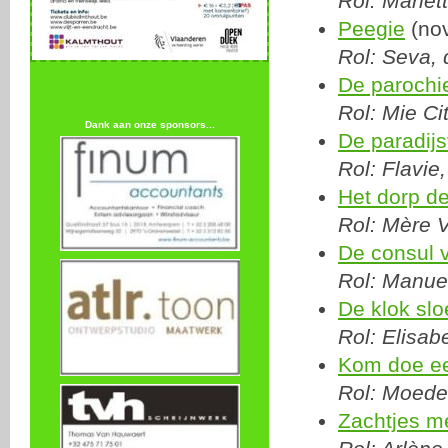
Rol: Marie
Peegie
(no
Rol: Seva,
De parochi
Rol: Mie Ci
Dank aan onze sponsors...
De paradij
Rol: Flavie
Het dorp de
Rol: Mère 
De consul 
Rol: Manuel
De klok slo
Rol: Elisab
Kom doe e
Rol: Moede
Zachtjes m