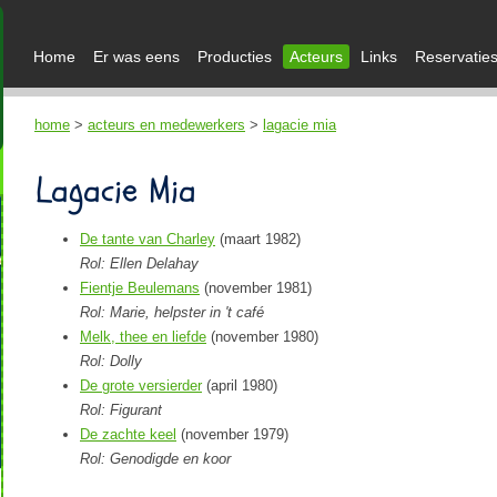
Home
Er was eens
Producties
Acteurs
Links
Reservatie
home
>
acteurs en medewerkers
>
lagacie mia
Lagacie Mia
De tante van Charley
(maart 1982)
Rol: Ellen Delahay
Fientje Beulemans
(november 1981)
Rol: Marie, helpster in 't café
Melk, thee en liefde
(november 1980)
Rol: Dolly
De grote versierder
(april 1980)
Rol: Figurant
De zachte keel
(november 1979)
Rol: Genodigde en koor