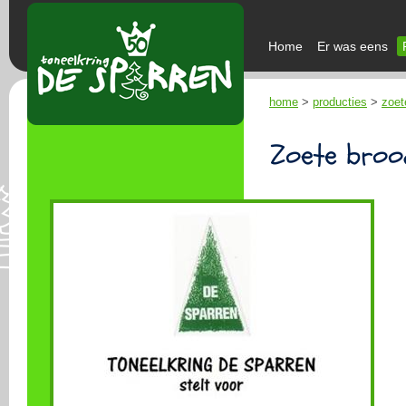
Home
Er was eens
home
>
producties
>
zoet
Zoete broo