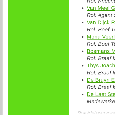
Rol: Knech
Van Meel G
Rol: Agent 
Van Dijck R
Rol: Boef T
Monu Veerl
Rol: Boef T
Bosmans M
Rol: Braaf 
Thys Joac
Rol: Braaf 
De Bruyn E
Rol: Braaf 
De Laet St
Medewerker
Klik op de foto's om te vergro