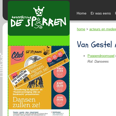
Home
Er was eens
home
>
acteurs en mede
Van Gestel 
Poppendroomspel
Rol: Danseres