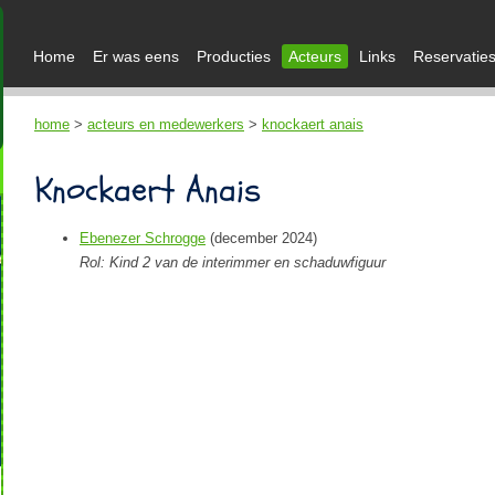
Home
Er was eens
Producties
Acteurs
Links
Reservatie
home
>
acteurs en medewerkers
>
knockaert anais
Knockaert Anais
Ebenezer Schrogge
(december 2024)
Rol: Kind 2 van de interimmer en schaduwfiguur