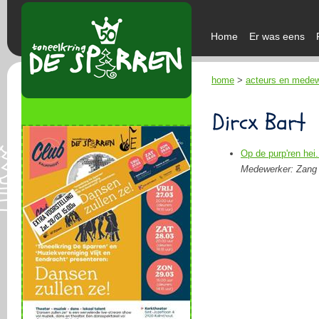
Home
Er was eens
home
>
acteurs en mede
Dircx Bart
Op de purp'ren hei
Medewerker: Zang